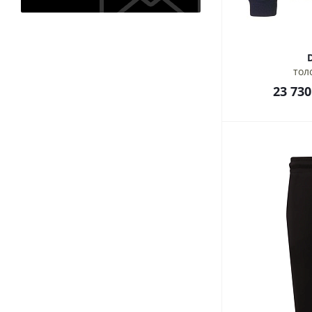
тол
23 730