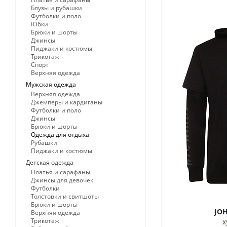
Блузы и рубашки
Футболки и поло
Юбки
Брюки и шорты
Джинсы
Пиджаки и костюмы
Трикотаж
Спорт
Верхняя одежда
Мужская одежда
Верхняя одежда
Джемперы и кардиганы
Футболки и поло
Джинсы
Брюки и шорты
Одежда для отдыха
Рубашки
Пиджаки и костюмы
Детская одежда
Платья и сарафаны
Джинсы для девочек
Футболки
Толстовки и свитшоты
Брюки и шорты
JO
Верхняя одежда
Трикотаж
х