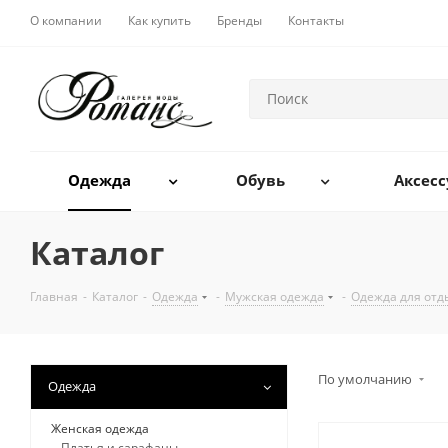
О компании
Как купить
Бренды
Контакты
Одежда
Обувь
Аксес
Каталог
Главная
-
Каталог
-
Одежда
-
Мужская одежда
-
Одежда для отд
По умолчанию
Одежда
Женская одежда
Платья и сарафаны