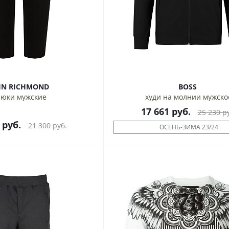
HN RICHMOND
BOSS
юки мужские
худи на молнии мужско
17 661
руб.
25 230
ру
руб.
21 300
руб.
ОСЕНЬ-ЗИМА 23/24