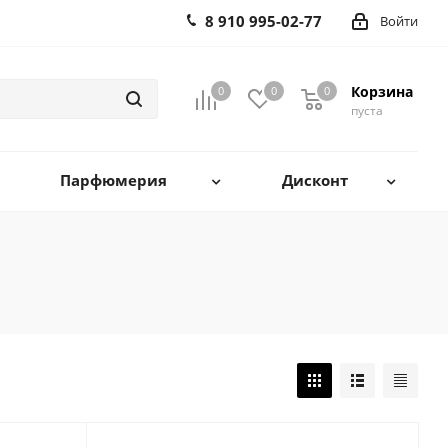
8 910 995-02-77
Войти
Корзина
0
0
0
0
пуста
Парфюмерия
Дисконт