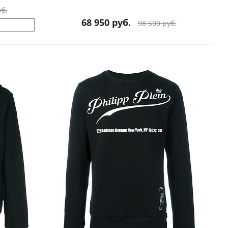
б.
68 950
руб.
98 500
руб.