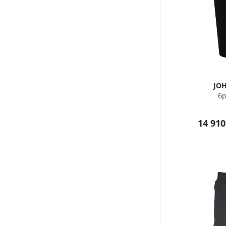
JO
бр
14 910