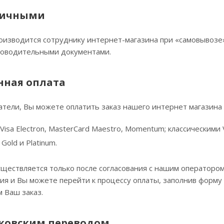
личными
оизводится сотруднику интернет-магазина при «самовывозе»
проводительными документами.
нная оплата
тели, Вы можете оплатить заказ нашего интернет магазина 
isa Electron, MasterCard Maestro, Momentum; классическими Vi
old и Platinum.
уществляется только после согласования с нашим оператором
я и Вы можете перейти к процессу оплаты, заполнив форму н
Ваш заказ.
ковским переводом