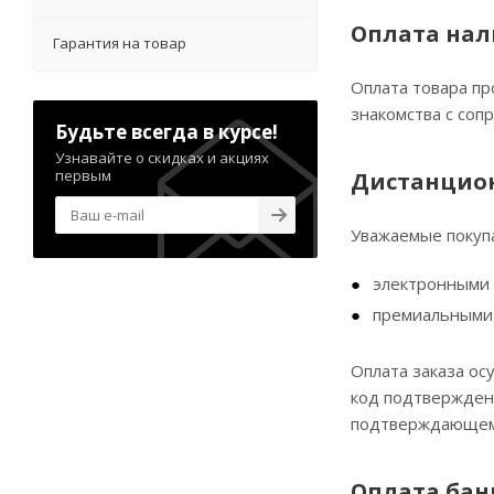
Оплата на
Гарантия на товар
Оплата товара пр
знакомства с со
Будьте всегда в курсе!
Узнавайте о скидках и акциях
первым
Дистанцио
Уважаемые покупа
электронными V
премиальными G
Оплата заказа ос
код подтверждени
подтверждающем 
Оплата бан