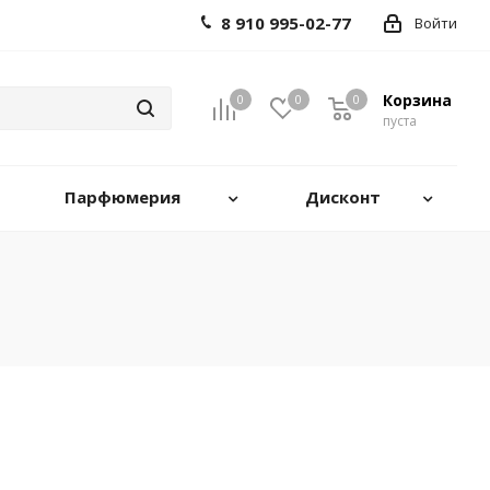
8 910 995-02-77
Войти
Корзина
0
0
0
0
пуста
Парфюмерия
Дисконт