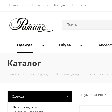
О компании
Как купить
Бренды
Контакты
Одежда
Обувь
Аксес
Каталог
Главная
-
Каталог
-
Одежда
-
Женская одежда
-
Пиджаки и кос
По умолчанию
Одежда
Женская одежда
Платья и сарафаны