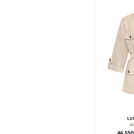
ж
46 550