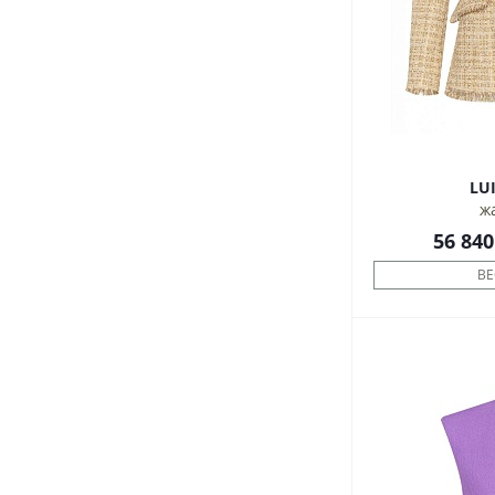
ж
56 840
ВЕ