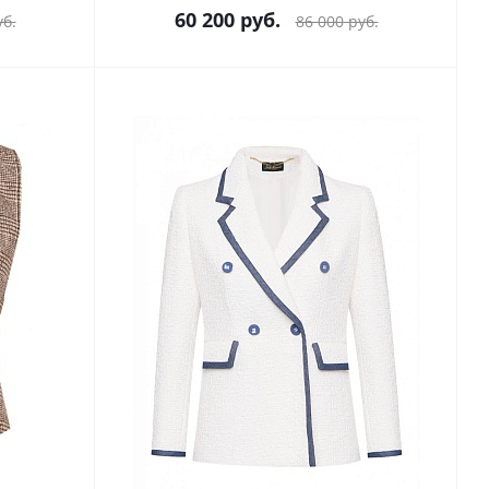
60 200
руб.
б.
86 000
руб.