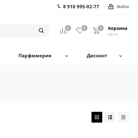
8 910 995-02-77
Войти
Корзина
0
0
0
0
пуста
Парфюмерия
Дисконт